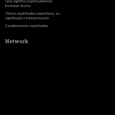
Qué significa espiritualmente
bostezar mucho
Olores espirituales repentinos, su
significado e interpretación
Canalizaciones espirituales
Network
[tdn_block_newsletter_subscribe title_text="Stay in touch"
description="VG8gYmUgdXBkYXRlZCB3aXRoIGFsbCB0aGUgb
input_placeholder="Email address" tds_newsletter2-
image="5" tds_newsletter2-image_bg_color="#c3ecff"
tds_newsletter3-input_bar_display="row" tds_newsletter4-
image="6" tds_newsletter4-image_bg_color="#fffbcf"
tds_newsletter4-btn_bg_color="#f3b700" tds_newsletter4-
check_accent="#f3b700" tds_newsletter5-tdicon="tdc-font-
fa tdc-font-fa-envelope-o" tds_newsletter5-
btn_bg_color="#000000" tds_newsletter5-
btn_bg_color_hover="#4db2ec" tds_newsletter5-